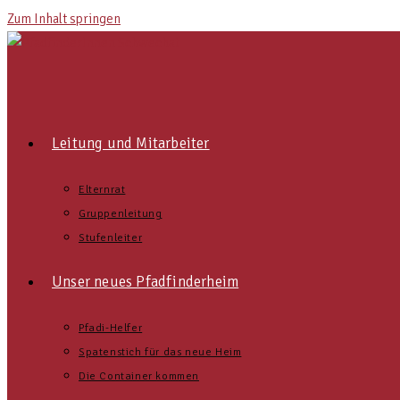
Zum Inhalt springen
Leitung und Mitarbeiter
Elternrat
Gruppenleitung
Stufenleiter
Unser neues Pfadfinderheim
Pfadi-Helfer
Spatenstich für das neue Heim
Die Container kommen