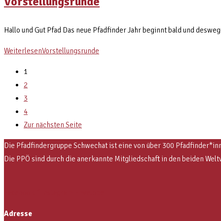
Vorstellungsrunde
Hallo und Gut Pfad Das neue Pfadfinder Jahr beginnt bald und desweg
Weiterlesen
Vorstellungsrunde
1
2
3
4
Zur nächsten Seite
Die Pfadfindergruppe Schwechat ist eine von über 300 Pfadfinder*inn
Die PPÖ sind
durch die anerkannte Mitgliedschaft in den beiden 
Facebook-f
Instagram
Envelope
Adresse