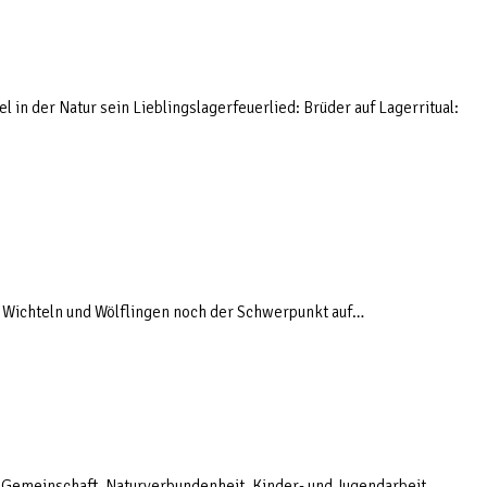
l in der Natur sein Lieblingslagerfeuerlied: Brüder auf Lagerritual:
n Wichteln und Wölflingen noch der Schwerpunkt auf…
h?:Gemeinschaft, Naturverbundenheit, Kinder- und Jugendarbeit,