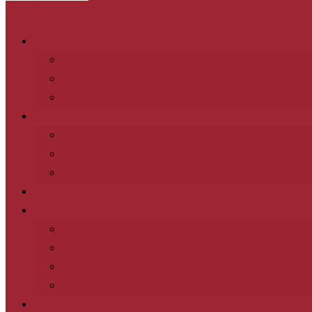
Leitung und Mitarbeiter
Elternrat
Gruppenleitung
Stufenleiter
Unser neues Pfadfinderheim
Pfadi-Helfer
Spatenstich für das neue Heim
Die Container kommen
Downloads
Über Uns
Wie werde ich Pfadfinder?
Die Geschichte einer Idee
Ziele der Pfadfinder
Projekt – Hilfe für rumänische Waisenkinder
Impressum