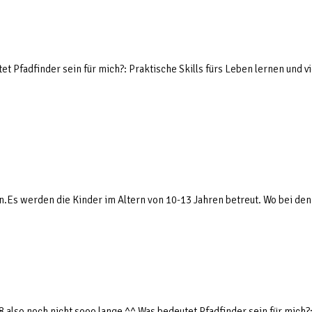
 Pfadfinder sein für mich?: Praktische Skills fürs Leben lernen und vie
.Es werden die Kinder im Altern von 10-13 Jahren betreut. Wo bei de
18 also noch nicht sooo lange ^^ Was bedeutet Pfadfinder sein für mic