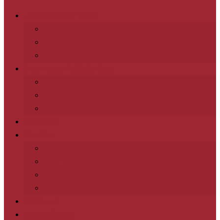
Leitung und Mitarbeiter
Elternrat
Gruppenleitung
Stufenleiter
Unser neues Pfadfinderheim
Pfadi-Helfer
Spatenstich für das neue Heim
Die Container kommen
Downloads
Über Uns
Wie werde ich Pfadfinder?
Die Geschichte einer Idee
Ziele der Pfadfinder
Projekt – Hilfe für rumänische Waisenkinder
Impressum
Veranstaltungen