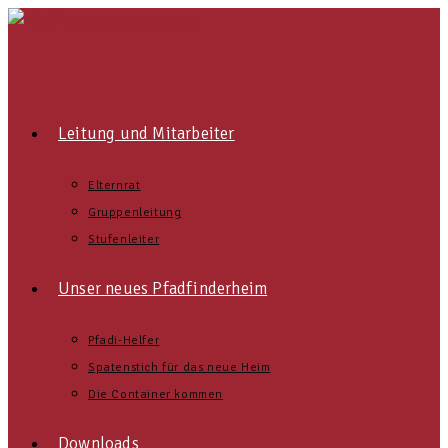
Zum
Inhalt
springen
Leitung und Mitarbeiter
Elternrat
Gruppenleitung
Stufenleiter
Unser neues Pfadfinderheim
Pfadi-Helfer
Spatenstich für das neue Heim
Die Container kommen
Downloads