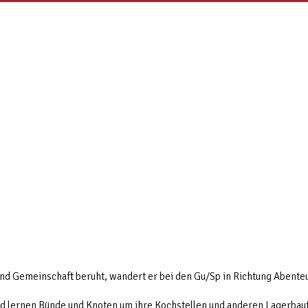
und Gemeinschaft beruht, wandert er bei den Gu/Sp in Richtung Abenteu
 und lernen Bünde und Knoten um ihre Kochstellen und anderen Lagerbau