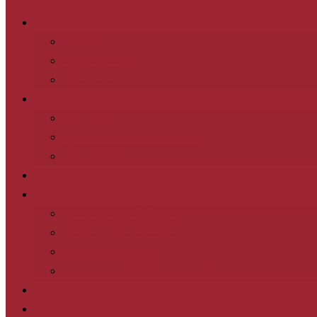
Leitung und Mitarbeiter
Elternrat
Gruppenleitung
Stufenleiter
Unser neues Pfadfinderheim
Pfadi-Helfer
Spatenstich für das neue Heim
Die Container kommen
Downloads
Über Uns
Wie werde ich Pfadfinder?
Die Geschichte einer Idee
Ziele der Pfadfinder
Projekt – Hilfe für rumänische Waisenkinder
Impressum
Veranstaltungen