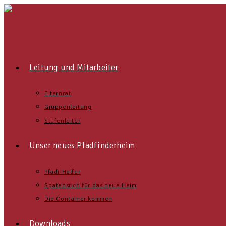
Zum
Inhalt
springen
Leitung und Mitarbeiter
Elternrat
Gruppenleitung
Stufenleiter
Unser neues Pfadfinderheim
Pfadi-Helfer
Spatenstich für das neue Heim
Die Container kommen
Downloads