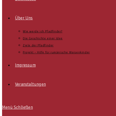
Über Uns
Wie werde ich Pfadfinder?
Die Geschichte einer Idee
Ziele der Pfadfinder
Projekt – Hilfe für rumänische Waisenkinder
Impressum
Veranstaltungen
Menü
Schließen