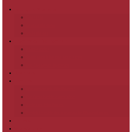
Leitung und Mitarbeiter
Elternrat
Gruppenleitung
Stufenleiter
Unser neues Pfadfinderheim
Pfadi-Helfer
Spatenstich für das neue Heim
Die Container kommen
Downloads
Über Uns
Wie werde ich Pfadfinder?
Die Geschichte einer Idee
Ziele der Pfadfinder
Projekt – Hilfe für rumänische Waisenkinder
Impressum
Veranstaltungen