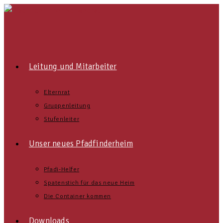
Leitung und Mitarbeiter
Elternrat
Gruppenleitung
Stufenleiter
Unser neues Pfadfinderheim
Pfadi-Helfer
Spatenstich für das neue Heim
Die Container kommen
Downloads