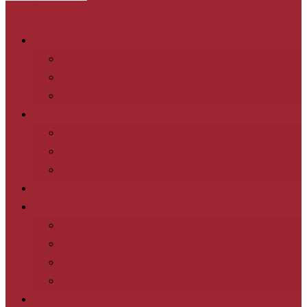
Leitung und Mitarbeiter
Elternrat
Gruppenleitung
Stufenleiter
Unser neues Pfadfinderheim
Pfadi-Helfer
Spatenstich für das neue Heim
Die Container kommen
Downloads
Über Uns
Wie werde ich Pfadfinder?
Die Geschichte einer Idee
Ziele der Pfadfinder
Projekt – Hilfe für rumänische Waisenkinder
Impressum