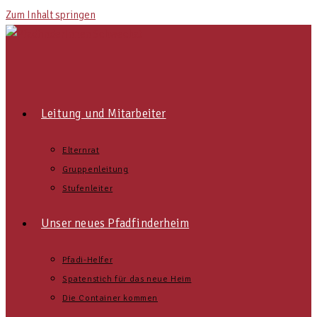
Zum Inhalt springen
Leitung und Mitarbeiter
Elternrat
Gruppenleitung
Stufenleiter
Unser neues Pfadfinderheim
Pfadi-Helfer
Spatenstich für das neue Heim
Die Container kommen