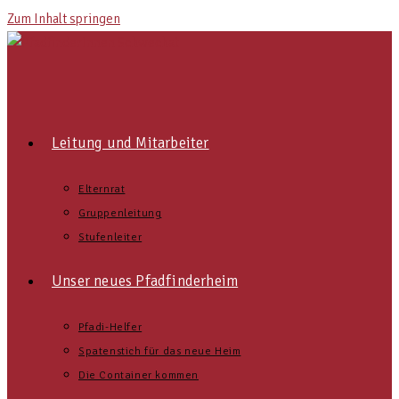
Zum Inhalt springen
Leitung und Mitarbeiter
Elternrat
Gruppenleitung
Stufenleiter
Unser neues Pfadfinderheim
Pfadi-Helfer
Spatenstich für das neue Heim
Die Container kommen