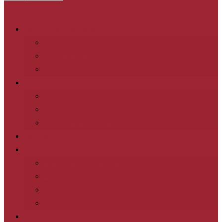
Leitung und Mitarbeiter
Elternrat
Gruppenleitung
Stufenleiter
Unser neues Pfadfinderheim
Pfadi-Helfer
Spatenstich für das neue Heim
Die Container kommen
Downloads
Über Uns
Wie werde ich Pfadfinder?
Die Geschichte einer Idee
Ziele der Pfadfinder
Projekt – Hilfe für rumänische Waisenkinder
Impressum