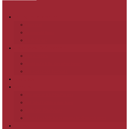
Leitung und Mitarbeiter
Elternrat
Gruppenleitung
Stufenleiter
Unser neues Pfadfinderheim
Pfadi-Helfer
Spatenstich für das neue Heim
Die Container kommen
Downloads
Über Uns
Wie werde ich Pfadfinder?
Die Geschichte einer Idee
Ziele der Pfadfinder
Projekt – Hilfe für rumänische Waisenkinder
Impressum