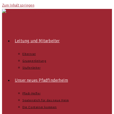
Zum Inhalt springen
Leitung und Mitarbeiter
Elternrat
Gruppenleitung
Stufenleiter
Unser neues Pfadfinderheim
Pfadi-Helfer
Spatenstich für das neue Heim
Die Container kommen