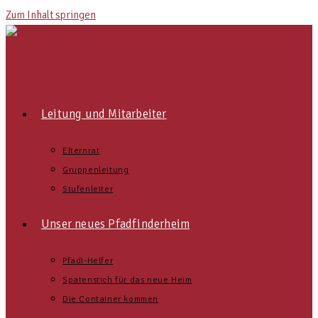
Zum Inhalt springen
Leitung und Mitarbeiter
Elternrat
Gruppenleitung
Stufenleiter
Unser neues Pfadfinderheim
Pfadi-Helfer
Spatenstich für das neue Heim
Die Container kommen