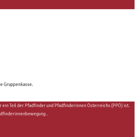
re Gruppenkasse.
in Teil der Pfadfinder und Pfadfinderinnen Österreichs (PPÖ) ist.
fadfinderinnenbewegung .