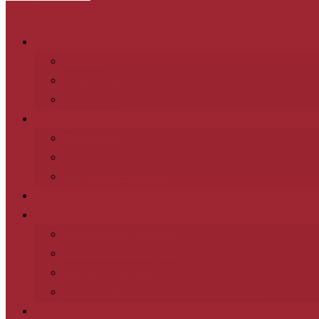
Leitung und Mitarbeiter
Elternrat
Gruppenleitung
Stufenleiter
Unser neues Pfadfinderheim
Pfadi-Helfer
Spatenstich für das neue Heim
Die Container kommen
Downloads
Über Uns
Wie werde ich Pfadfinder?
Die Geschichte einer Idee
Ziele der Pfadfinder
Projekt – Hilfe für rumänische Waisenkinder
Impressum