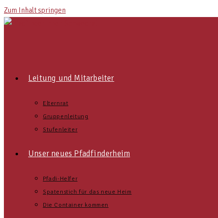
Zum Inhalt springen
Leitung und Mitarbeiter
Elternrat
Gruppenleitung
Stufenleiter
Unser neues Pfadfinderheim
Pfadi-Helfer
Spatenstich für das neue Heim
Die Container kommen