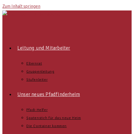
Zum Inhalt springen
Leitung und Mitarbeiter
Elternrat
Gruppenleitung
Stufenleiter
Unser neues Pfadfinderheim
Pfadi-Helfer
Spatenstich für das neue Heim
Die Container kommen