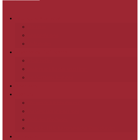
Leitung und Mitarbeiter
Elternrat
Gruppenleitung
Stufenleiter
Unser neues Pfadfinderheim
Pfadi-Helfer
Spatenstich für das neue Heim
Die Container kommen
Downloads
Über Uns
Wie werde ich Pfadfinder?
Die Geschichte einer Idee
Ziele der Pfadfinder
Projekt – Hilfe für rumänische Waisenkinder
Impressum