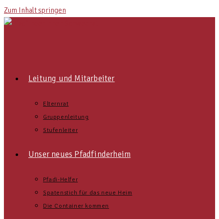
Zum Inhalt springen
Leitung und Mitarbeiter
Elternrat
Gruppenleitung
Stufenleiter
Unser neues Pfadfinderheim
Pfadi-Helfer
Spatenstich für das neue Heim
Die Container kommen