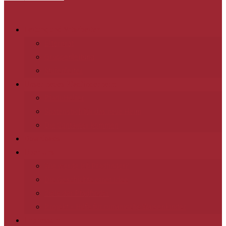
Leitung und Mitarbeiter
Elternrat
Gruppenleitung
Stufenleiter
Unser neues Pfadfinderheim
Pfadi-Helfer
Spatenstich für das neue Heim
Die Container kommen
Downloads
Über Uns
Wie werde ich Pfadfinder?
Die Geschichte einer Idee
Ziele der Pfadfinder
Projekt – Hilfe für rumänische Waisenkinder
Impressum