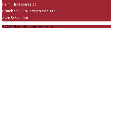
Heim: Hähergasse 33
Grundstück: Brauhausstrasse 113
2320 Schwechat
© 2026 - Pfadfindergruppe Schwechat