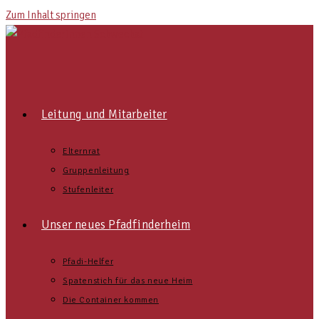
Zum Inhalt springen
Leitung und Mitarbeiter
Elternrat
Gruppenleitung
Stufenleiter
Unser neues Pfadfinderheim
Pfadi-Helfer
Spatenstich für das neue Heim
Die Container kommen