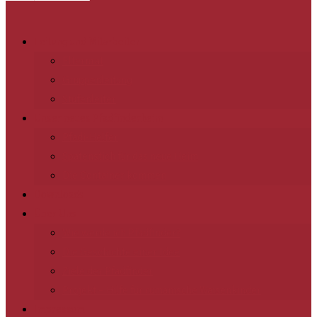
Leitung und Mitarbeiter
Elternrat
Gruppenleitung
Stufenleiter
Unser neues Pfadfinderheim
Pfadi-Helfer
Spatenstich für das neue Heim
Die Container kommen
Downloads
Über Uns
Wie werde ich Pfadfinder?
Die Geschichte einer Idee
Ziele der Pfadfinder
Projekt – Hilfe für rumänische Waisenkinder
Impressum