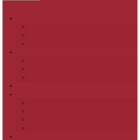
Leitung und Mitarbeiter
Elternrat
Gruppenleitung
Stufenleiter
Unser neues Pfadfinderheim
Pfadi-Helfer
Spatenstich für das neue Heim
Die Container kommen
Downloads
Über Uns
Wie werde ich Pfadfinder?
Die Geschichte einer Idee
Ziele der Pfadfinder
Projekt – Hilfe für rumänische Waisenkinder
Impressum