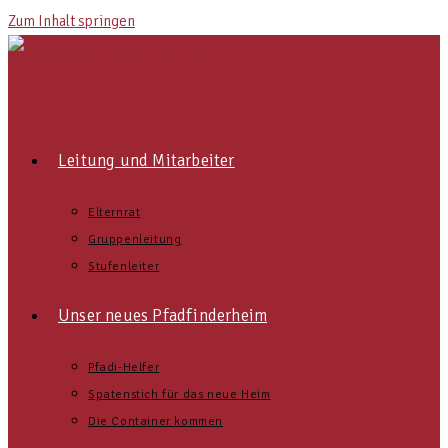
Zum Inhalt springen
Leitung und Mitarbeiter
Elternrat
Gruppenleitung
Stufenleiter
Unser neues Pfadfinderheim
Pfadi-Helfer
Spatenstich für das neue Heim
Die Container kommen