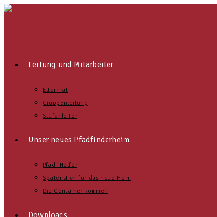
Leitung und Mitarbeiter
Elternrat
Gruppenleitung
Stufenleiter
Unser neues Pfadfinderheim
Pfadi-Helfer
Spatenstich für das neue Heim
Die Container kommen
Downloads