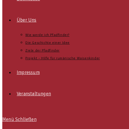
Über Uns
Wie werde ich Pfadfinder?
Die Geschichte einer Idee
Ziele der Pfadfinder
Projekt – Hilfe für rumänische Waisenkinder
Impressum
Veranstaltungen
Menü
Schließen