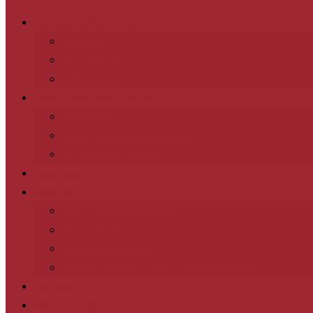
Leitung und Mitarbeiter
Elternrat
Gruppenleitung
Stufenleiter
Unser neues Pfadfinderheim
Pfadi-Helfer
Spatenstich für das neue Heim
Die Container kommen
Downloads
Über Uns
Wie werde ich Pfadfinder?
Die Geschichte einer Idee
Ziele der Pfadfinder
Projekt – Hilfe für rumänische Waisenkinder
Impressum
Veranstaltungen