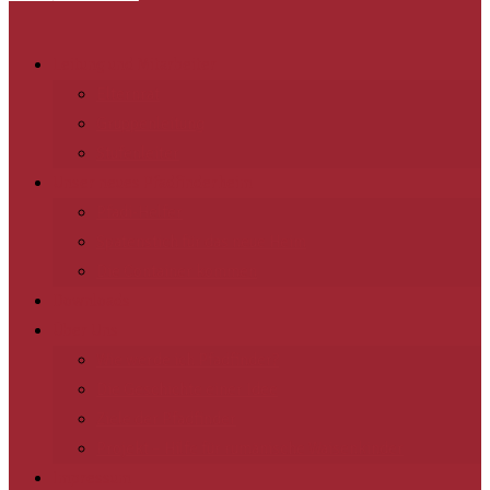
Leitung und Mitarbeiter
Elternrat
Gruppenleitung
Stufenleiter
Unser neues Pfadfinderheim
Pfadi-Helfer
Spatenstich für das neue Heim
Die Container kommen
Downloads
Über Uns
Wie werde ich Pfadfinder?
Die Geschichte einer Idee
Ziele der Pfadfinder
Projekt – Hilfe für rumänische Waisenkinder
Impressum