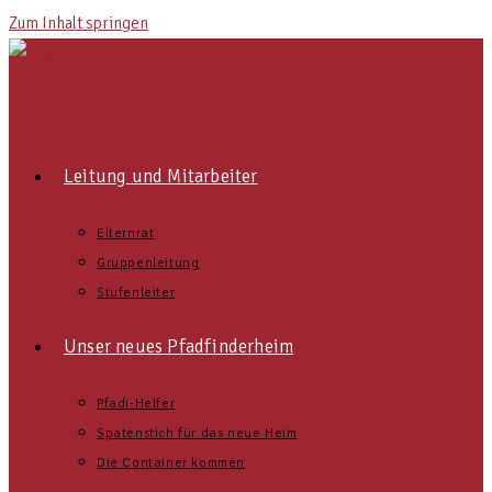
Zum Inhalt springen
Leitung und Mitarbeiter
Elternrat
Gruppenleitung
Stufenleiter
Unser neues Pfadfinderheim
Pfadi-Helfer
Spatenstich für das neue Heim
Die Container kommen