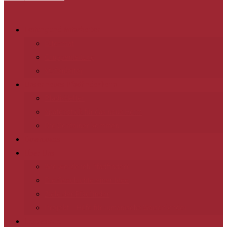
Leitung und Mitarbeiter
Elternrat
Gruppenleitung
Stufenleiter
Unser neues Pfadfinderheim
Pfadi-Helfer
Spatenstich für das neue Heim
Die Container kommen
Downloads
Über Uns
Wie werde ich Pfadfinder?
Die Geschichte einer Idee
Ziele der Pfadfinder
Projekt – Hilfe für rumänische Waisenkinder
Impressum