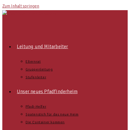
Zum Inhalt springen
Leitung und Mitarbeiter
Elternrat
Gruppenleitung
Stufenleiter
Unser neues Pfadfinderheim
Pfadi-Helfer
Spatenstich für das neue Heim
Die Container kommen