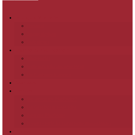
Leitung und Mitarbeiter
Elternrat
Gruppenleitung
Stufenleiter
Unser neues Pfadfinderheim
Pfadi-Helfer
Spatenstich für das neue Heim
Die Container kommen
Downloads
Über Uns
Wie werde ich Pfadfinder?
Die Geschichte einer Idee
Ziele der Pfadfinder
Projekt – Hilfe für rumänische Waisenkinder
Impressum