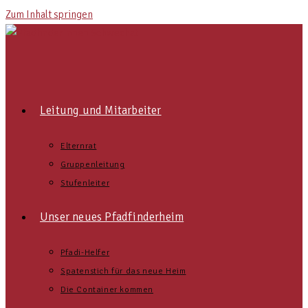
Zum Inhalt springen
Leitung und Mitarbeiter
Elternrat
Gruppenleitung
Stufenleiter
Unser neues Pfadfinderheim
Pfadi-Helfer
Spatenstich für das neue Heim
Die Container kommen