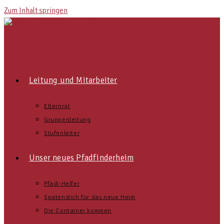
Zum Inhalt springen
Leitung und Mitarbeiter
Elternrat
Gruppenleitung
Stufenleiter
Unser neues Pfadfinderheim
Pfadi-Helfer
Spatenstich für das neue Heim
Die Container kommen