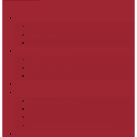
Leitung und Mitarbeiter
Elternrat
Gruppenleitung
Stufenleiter
Unser neues Pfadfinderheim
Pfadi-Helfer
Spatenstich für das neue Heim
Die Container kommen
Downloads
Über Uns
Wie werde ich Pfadfinder?
Die Geschichte einer Idee
Ziele der Pfadfinder
Projekt – Hilfe für rumänische Waisenkinder
Impressum