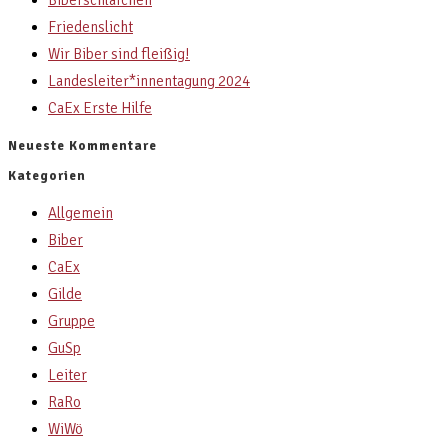
Biberschläfchen
Friedenslicht
Wir Biber sind fleißig!
Landesleiter*innentagung 2024
CaEx Erste Hilfe
Neueste Kommentare
Kategorien
Allgemein
Biber
CaEx
Gilde
Gruppe
GuSp
Leiter
RaRo
WiWö