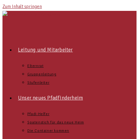
Zum Inhalt springen
Leitung und Mitarbeiter
Elternrat
Gruppenleitung
Stufenleiter
Unser neues Pfadfinderheim
Pfadi-Helfer
Spatenstich für das neue Heim
Die Container kommen