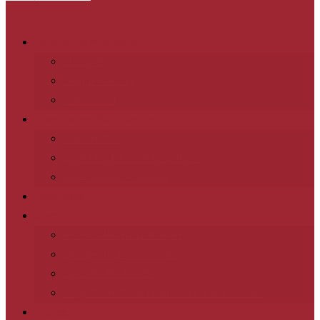
Leitung und Mitarbeiter
Elternrat
Gruppenleitung
Stufenleiter
Unser neues Pfadfinderheim
Pfadi-Helfer
Spatenstich für das neue Heim
Die Container kommen
Downloads
Über Uns
Wie werde ich Pfadfinder?
Die Geschichte einer Idee
Ziele der Pfadfinder
Projekt – Hilfe für rumänische Waisenkinder
Impressum