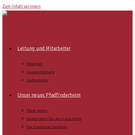
Zum Inhalt springen
Leitung und Mitarbeiter
Elternrat
Gruppenleitung
Stufenleiter
Unser neues Pfadfinderheim
Pfadi-Helfer
Spatenstich für das neue Heim
Die Container kommen