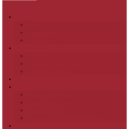
Leitung und Mitarbeiter
Elternrat
Gruppenleitung
Stufenleiter
Unser neues Pfadfinderheim
Pfadi-Helfer
Spatenstich für das neue Heim
Die Container kommen
Downloads
Über Uns
Wie werde ich Pfadfinder?
Die Geschichte einer Idee
Ziele der Pfadfinder
Projekt – Hilfe für rumänische Waisenkinder
Impressum