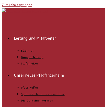
Zum Inhalt springen
Leitung und Mitarbeiter
Elternrat
Gruppenleitung
Stufenleiter
Unser neues Pfadfinderheim
Pfadi-Helfer
Spatenstich für das neue Heim
Die Container kommen