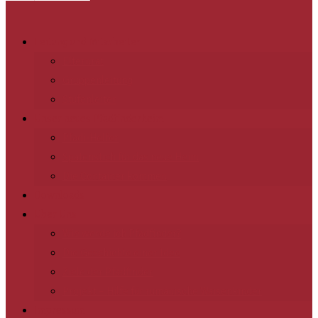
Leitung und Mitarbeiter
Elternrat
Gruppenleitung
Stufenleiter
Unser neues Pfadfinderheim
Pfadi-Helfer
Spatenstich für das neue Heim
Die Container kommen
Downloads
Über Uns
Wie werde ich Pfadfinder?
Die Geschichte einer Idee
Ziele der Pfadfinder
Projekt – Hilfe für rumänische Waisenkinder
Impressum