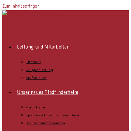
Zum Inhalt springen
Leitung und Mitarbeiter
Elternrat
Gruppenleitung
Stufenleiter
Unser neues Pfadfinderheim
Pfadi-Helfer
Spatenstich für das neue Heim
Die Container kommen