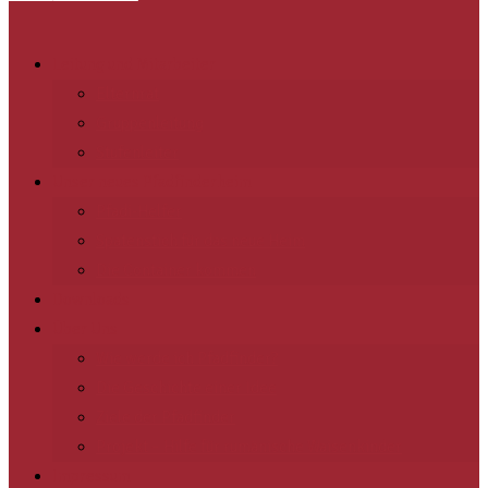
Leitung und Mitarbeiter
Elternrat
Gruppenleitung
Stufenleiter
Unser neues Pfadfinderheim
Pfadi-Helfer
Spatenstich für das neue Heim
Die Container kommen
Downloads
Über Uns
Wie werde ich Pfadfinder?
Die Geschichte einer Idee
Ziele der Pfadfinder
Projekt – Hilfe für rumänische Waisenkinder
Impressum