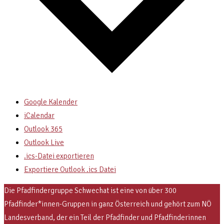
Google Kalender
iCalendar
Outlook 365
Outlook Live
.ics-Datei exportieren
Exportiere Outlook .ics Datei
Die Pfadfindergruppe Schwechat ist eine von über 300
Pfadfinder*innen-Gruppen in ganz Österreich und gehört zum NÖ
Landesverband, der ein Teil der Pfadfinder und Pfadfinderinnen