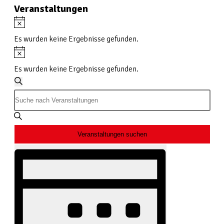
Veranstaltungen
Hinweis
Es wurden keine Ergebnisse gefunden.
Hinweis
Es wurden keine Ergebnisse gefunden.
Veranstaltungen
Suche
Suche
Bitte
und
Schlüsselwort
Ansichten,
eingeben.
Veranstaltungen suchen
Suche
Navigation
Veranstaltung
nach
Ansichten-
Veranstaltungen
Navigation
Schlüsselwort.