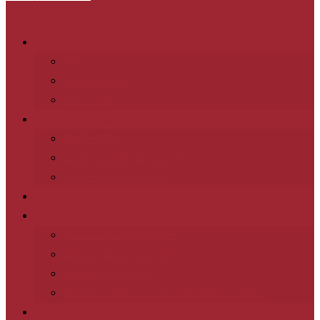
Leitung und Mitarbeiter
Elternrat
Gruppenleitung
Stufenleiter
Unser neues Pfadfinderheim
Pfadi-Helfer
Spatenstich für das neue Heim
Die Container kommen
Downloads
Über Uns
Wie werde ich Pfadfinder?
Die Geschichte einer Idee
Ziele der Pfadfinder
Projekt – Hilfe für rumänische Waisenkinder
Impressum