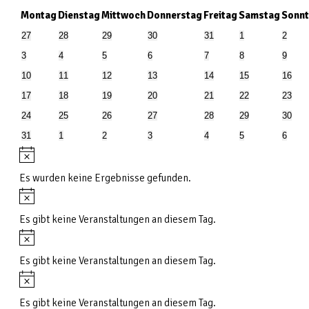
von
Montag
Dienstag
Mittwoch
Donnerstag
Freitag
Samstag
Sonn
Veranstaltungen
0
0
0
0
0
0
0
27
28
29
30
31
1
2
Veranstaltungen
Veranstaltungen
Veranstaltungen
Veranstaltungen
Veranstaltungen
Veranstaltungen
Verans
0
0
0
0
0
0
0
3
4
5
6
7
8
9
Veranstaltungen
Veranstaltungen
Veranstaltungen
Veranstaltungen
Veranstaltungen
Veranstaltungen
Verans
0
0
0
0
0
0
0
10
11
12
13
14
15
16
Veranstaltungen
Veranstaltungen
Veranstaltungen
Veranstaltungen
Veranstaltungen
Veranstaltungen
Verans
0
0
0
0
0
0
0
17
18
19
20
21
22
23
Veranstaltungen
Veranstaltungen
Veranstaltungen
Veranstaltungen
Veranstaltungen
Veranstaltungen
Verans
0
0
0
0
0
0
0
24
25
26
27
28
29
30
Veranstaltungen
Veranstaltungen
Veranstaltungen
Veranstaltungen
Veranstaltungen
Veranstaltungen
Verans
0
0
0
0
0
0
0
31
1
2
3
4
5
6
Veranstaltungen
Veranstaltungen
Veranstaltungen
Veranstaltungen
Veranstaltungen
Veranstaltungen
Verans
Hinweis
Es wurden keine Ergebnisse gefunden.
Hinweis
Es gibt keine Veranstaltungen an diesem Tag.
Hinweis
Es gibt keine Veranstaltungen an diesem Tag.
Hinweis
Es gibt keine Veranstaltungen an diesem Tag.