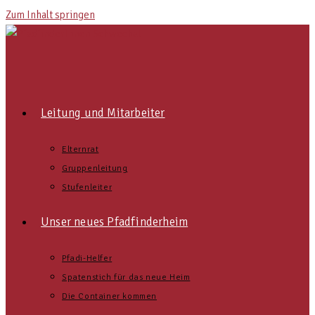
Zum Inhalt springen
Leitung und Mitarbeiter
Elternrat
Gruppenleitung
Stufenleiter
Unser neues Pfadfinderheim
Pfadi-Helfer
Spatenstich für das neue Heim
Die Container kommen